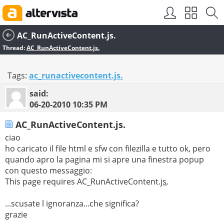
SEO by
vBSEO
AC_RunActiveContent.js.
Thread:
AC_RunActiveContent.js.
Tags:
ac_runactivecontent.js.
said:
06-20-2010
10:35 PM
AC_RunActiveContent.js.
ciao
ho caricato il file html e sfw con filezilla e tutto ok, pero
quando apro la pagina mi si apre una finestra popup
con questo messaggio:
This page requires AC_RunActiveContent.
js
.
...scusate l ignoranza...che significa?
grazie